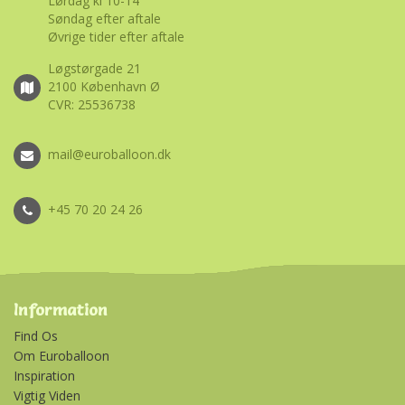
Lørdag kl 10-14
Søndag efter aftale
Øvrige tider efter aftale
Løgstørgade 21
2100 København Ø
CVR: 25536738
mail@euroballoon.dk
+45 70 20 24 26
Information
Find Os
Om Euroballoon
Inspiration
Vigtig Viden