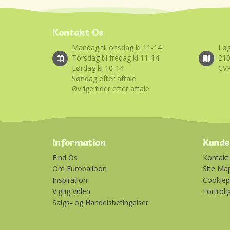
Kontakt Os
Mandag til onsdag kl 11-14
Løg
Torsdag til fredag kl 11-14
21
Lørdag kl 10-14
CVR
Søndag efter aftale
Øvrige tider efter aftale
Information
Kunde
Find Os
Kontakt
Om Euroballoon
Site Ma
Inspiration
Cookiepo
Vigtig Viden
Fortroli
Salgs- og Handelsbetingelser