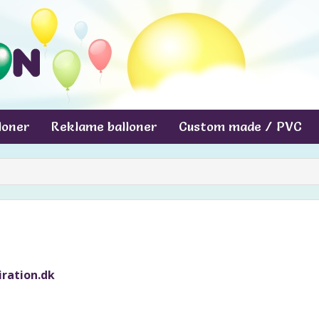
lloner
Reklame balloner
Custom made / PVC
piration.dk