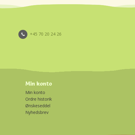
+45 70 20 24 26
Min konto
Min konto
Ordre historik
Ønskeseddel
Nyhedsbrev