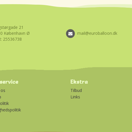
størgade 21
00 København Ø
mail@euroballoon.dk
: 25536738
service
Ekstra
 os
Tilbud
p
Links
litik
ghedspolitik