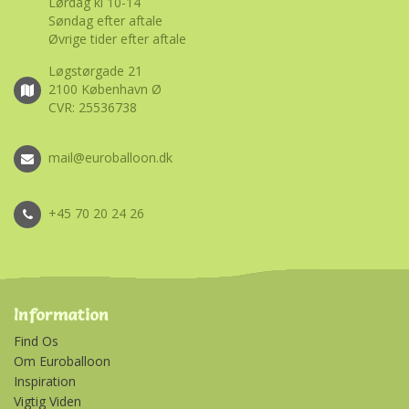
Lørdag kl 10-14
Søndag efter aftale
Øvrige tider efter aftale
Løgstørgade 21
2100 København Ø
CVR: 25536738
mail@euroballoon.dk
+45 70 20 24 26
Information
Find Os
Om Euroballoon
Inspiration
Vigtig Viden