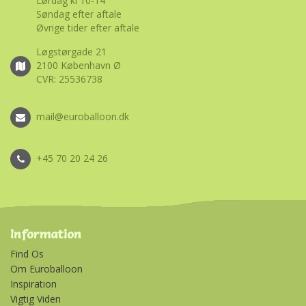
Lørdag kl 10-14
Søndag efter aftale
Øvrige tider efter aftale
Løgstørgade 21
2100 København Ø
CVR: 25536738
mail@euroballoon.dk
+45 70 20 24 26
Information
Find Os
Om Euroballoon
Inspiration
Vigtig Viden