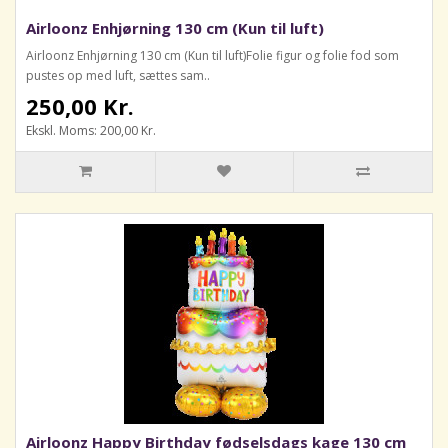
Airloonz Enhjørning 130 cm (Kun til luft)
Airloonz Enhjørning 130 cm (Kun til luft)Folie figur og folie fod som
pustes op med luft, sættes sam..
250,00 Kr.
Ekskl. Moms: 200,00 Kr.
Airloonz Happy Birthday fødselsdags kage 130 cm