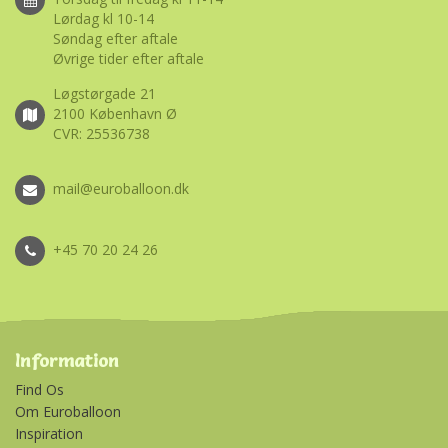
Lørdag kl 10-14
Søndag efter aftale
Øvrige tider efter aftale
Løgstørgade 21
2100 København Ø
CVR: 25536738
mail@euroballoon.dk
+45 70 20 24 26
Information
Find Os
Om Euroballoon
Inspiration