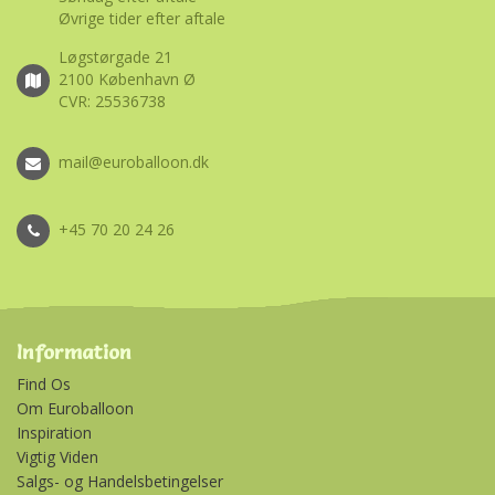
Øvrige tider efter aftale
Løgstørgade 21
2100 København Ø
CVR: 25536738
mail@euroballoon.dk
+45 70 20 24 26
Information
Find Os
Om Euroballoon
Inspiration
Vigtig Viden
Salgs- og Handelsbetingelser