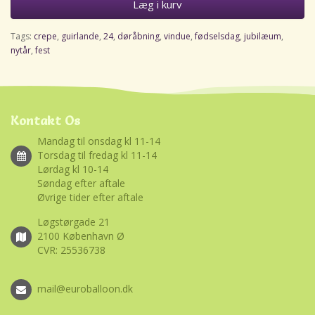
Læg i kurv
Tags:
crepe
,
guirlande
,
24
,
døråbning
,
vindue
,
fødselsdag
,
jubilæum
,
nytår
,
fest
Kontakt Os
Mandag til onsdag kl 11-14
Torsdag til fredag kl 11-14
Lørdag kl 10-14
Søndag efter aftale
Øvrige tider efter aftale
Løgstørgade 21
2100 København Ø
CVR: 25536738
mail@euroballoon.dk