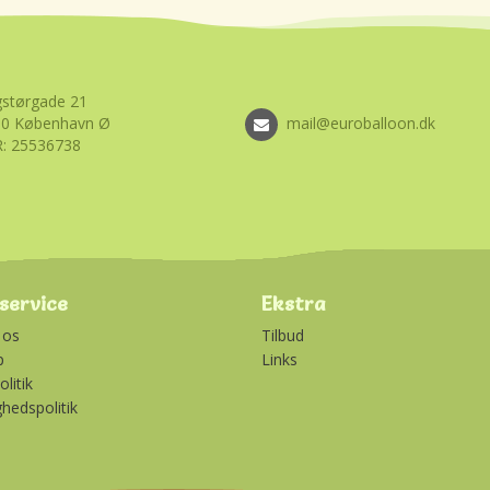
størgade 21
00 København Ø
mail@euroballoon.dk
: 25536738
service
Ekstra
 os
Tilbud
p
Links
litik
ghedspolitik