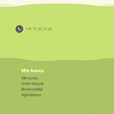
+45 70 20 24 26
Min konto
Min konto
Ordre historik
Ønskeseddel
Nyhedsbrev