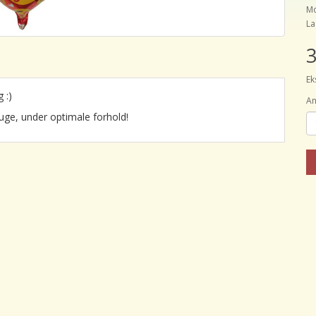
Mo
La
3
Ek
 :)
An
uge, under optimale forhold!