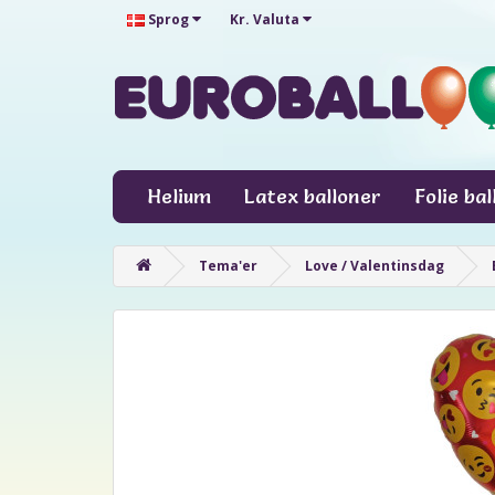
Sprog
Kr.
Valuta
Helium
Latex balloner
Folie ba
Tema'er
Love / Valentinsdag