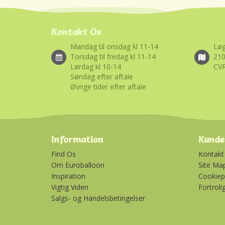
Kontakt Os
Mandag til onsdag kl 11-14
Løg
Torsdag til fredag kl 11-14
21
Lørdag kl 10-14
CVR
Søndag efter aftale
Øvrige tider efter aftale
Information
Kunde
Find Os
Kontakt
Om Euroballoon
Site Ma
Inspiration
Cookiepo
Vigtig Viden
Fortroli
Salgs- og Handelsbetingelser