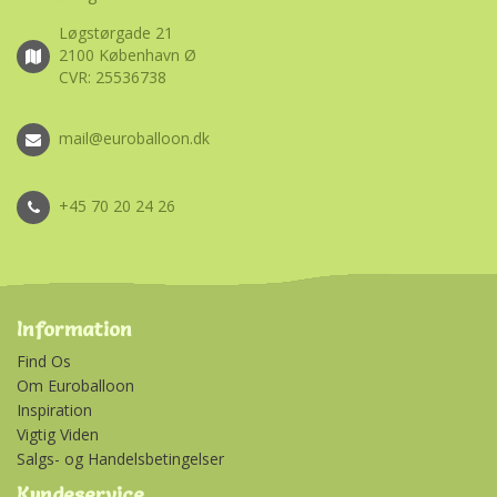
Løgstørgade 21
2100 København Ø
CVR: 25536738
mail@euroballoon.dk
+45 70 20 24 26
Information
Find Os
Om Euroballoon
Inspiration
Vigtig Viden
Salgs- og Handelsbetingelser
Kundeservice