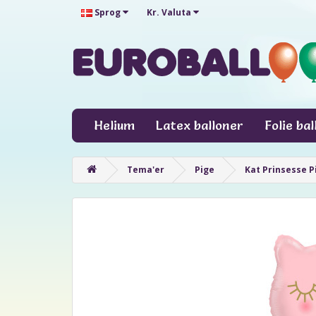
Sprog
Kr.
Valuta
Helium
Latex balloner
Folie ba
Tema'er
Pige
Kat Prinsesse Pi