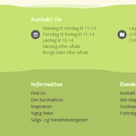
Kontakt Os
Mandag til onsdag kl 11-14
Løg
Torsdag til fredag kl 11-14
21
Lørdag kl 10-14
CVR
Søndag efter aftale
Øvrige tider efter aftale
Information
Kunde
Find Os
Kontakt
Om Euroballoon
Site Ma
Inspiration
Cookiepo
Vigtig Viden
Fortroli
Salgs- og Handelsbetingelser