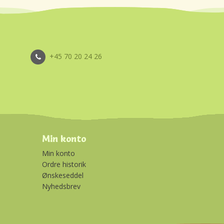
+45 70 20 24 26
Min konto
Min konto
Ordre historik
Ønskeseddel
Nyhedsbrev