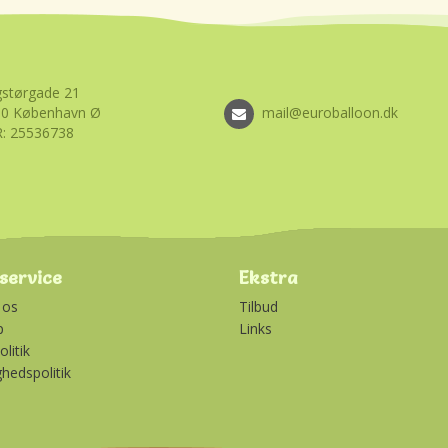
størgade 21
00 København Ø
mail@euroballoon.dk
: 25536738
service
Ekstra
 os
Tilbud
p
Links
litik
ghedspolitik