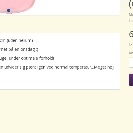
Mo
La
6
0 cm (uden helium)
Ek
rnet på en onsdag :)
An
uge, under optimale forhold!
en udvider sig pænt igen ved normal temperatur...Meget høj