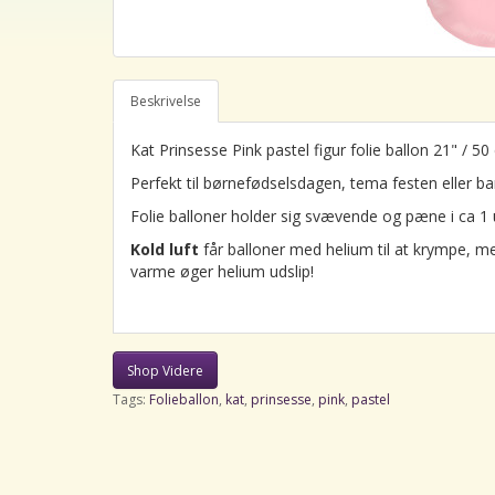
Beskrivelse
Kat Prinsesse Pink pastel figur folie ballon 21" / 5
Perfekt til børnefødselsdagen, tema festen eller ba
Folie balloner holder sig svævende og pæne i ca 1 
Kold luft
får balloner med helium til at krympe, m
varme øger helium udslip!
Shop Videre
Tags:
Folieballon
,
kat
,
prinsesse
,
pink
,
pastel