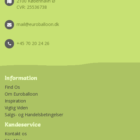
2100 København Ø
CVR: 25536738
mail@euroballoon.dk
+45 70 20 24 26
Information
Find Os
Om Euroballoon
Inspiration
Vigtig Viden
Salgs- og Handelsbetingelser
Kundeservice
Kontakt os