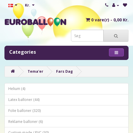
Kr.
0 vare(r) - 0,00 Kr.
Categories
Tema'er
Fars Dag
Helium (4)
Latex balloner (44)
Folie balloner (320)
Reklame balloner (6)
Custom made / PVC (30)