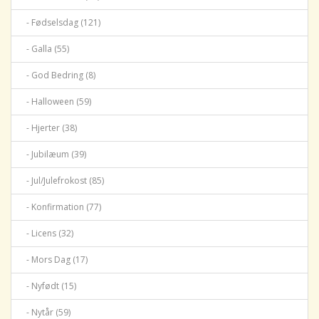
- Fødselsdag (121)
- Galla (55)
- God Bedring (8)
- Halloween (59)
- Hjerter (38)
- Jubilæum (39)
- Jul/Julefrokost (85)
- Konfirmation (77)
- Licens (32)
- Mors Dag (17)
- Nyfødt (15)
- Nytår (59)