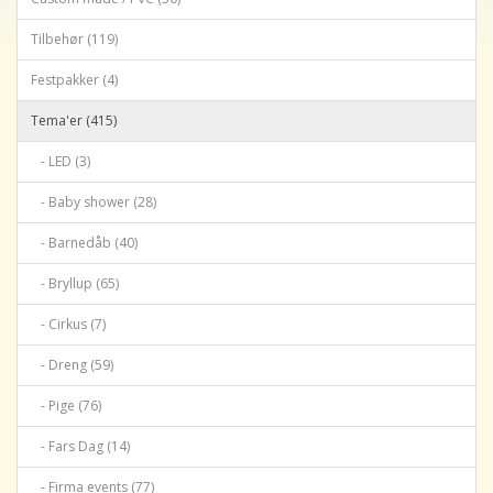
Tilbehør (119)
Festpakker (4)
Tema'er (415)
- LED (3)
- Baby shower (28)
- Barnedåb (40)
- Bryllup (65)
- Cirkus (7)
- Dreng (59)
- Pige (76)
- Fars Dag (14)
- Firma events (77)