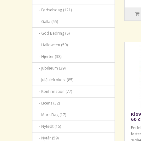
- Fødselsdag (121)
- Galla (55)
- God Bedring (8)
- Halloween (59)
- Hjerter (38)
- Jubilæum (39)
- Jul/Julefrokost (85)
- Konfirmation (77)
- Licens (32)
Klov
- Mors Dag (17)
60 c
- Nyfødt (15)
Perfe
feste
- Nytår (59)
:)Foli