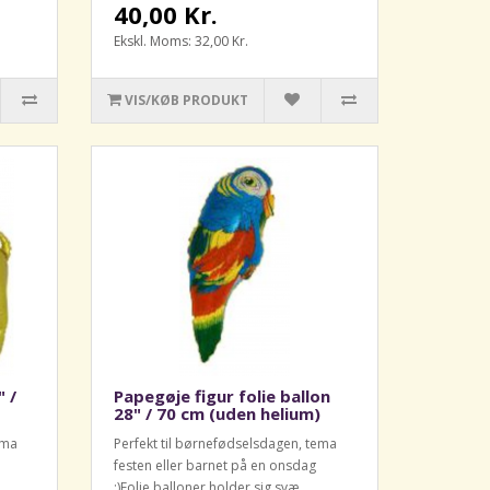
40,00 Kr.
Ekskl. Moms: 32,00 Kr.
VIS/KØB PRODUKT
" /
Papegøje figur folie ballon
28" / 70 cm (uden helium)
ema
Perfekt til børnefødselsdagen, tema
festen eller barnet på en onsdag
:)Folie balloner holder sig svæ..