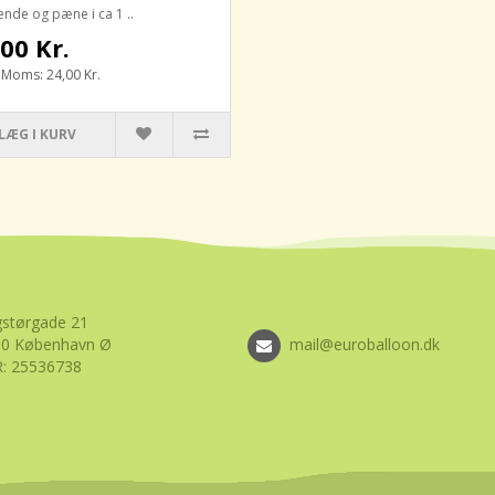
nde og pæne i ca 1 ..
00 Kr.
. Moms: 24,00 Kr.
LÆG I KURV
størgade 21
00 København Ø
mail@euroballoon.dk
: 25536738