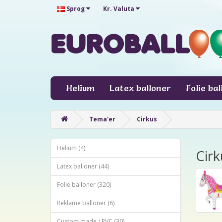
Sprog
Kr.
Valuta
Helium
Latex balloner
Folie ba
Tema'er
Cirkus
Helium (4)
Cirk
Latex balloner (44)
Folie balloner (320)
Reklame balloner (6)
Custom made / PVC (30)