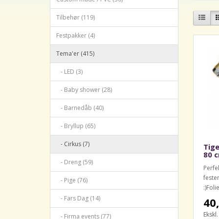
Tilbehør (119)
Festpakker (4)
Tema'er (415)
- LED (3)
- Baby shower (28)
- Barnedåb (40)
- Bryllup (65)
- Cirkus (7)
Tige
80 c
- Dreng (59)
Perfe
feste
- Pige (76)
:)Foli
- Fars Dag (14)
40,
Ekskl
- Firma events (77)