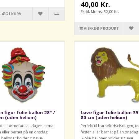
40,00 Kr.
Ekskl. Moms: 32,00 Kr.
LÆG I KURV
VIS/KØB PRODUKT
n figur folie ballon 28" /
Løve figur folie ballon 35
m (uden helium)
80 cm (uden helium)
kt til børnefødselsdagen, tema
Perfekt til børnefødselsdagen, t
n eller barnet på en onsdag
festen eller barnet på en onsdag
e balloner holder sig svæ..
:)Folie balloner holder sig svæ..