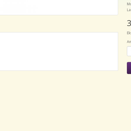
Mo
La
3
Ek
An