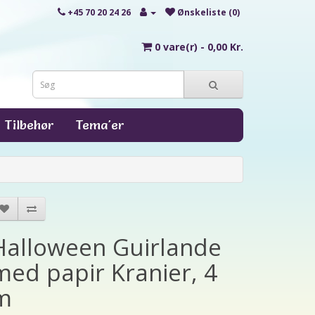
+45 70 20 24 26
Ønskeliste (0)
0 vare(r) - 0,00 Kr.
Tilbehør
Tema'er
Halloween Guirlande
med papir Kranier, 4
m