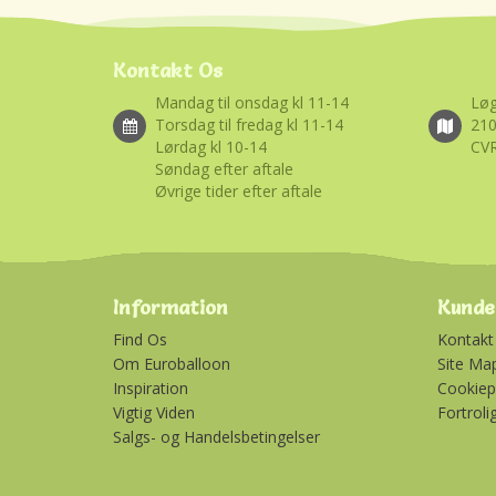
Kontakt Os
Mandag til onsdag kl 11-14
Løg
Torsdag til fredag kl 11-14
21
Lørdag kl 10-14
CVR
Søndag efter aftale
Øvrige tider efter aftale
Information
Kunde
Find Os
Kontakt
Om Euroballoon
Site Ma
Inspiration
Cookiepo
Vigtig Viden
Fortroli
Salgs- og Handelsbetingelser