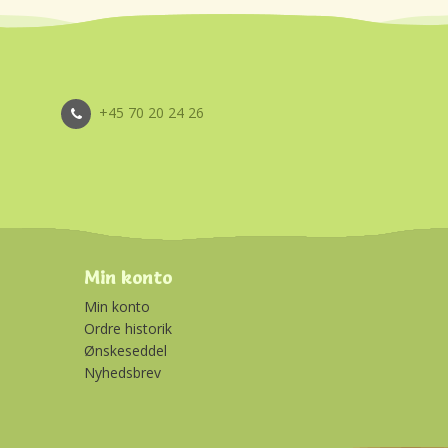
+45 70 20 24 26
Min konto
Min konto
Ordre historik
Ønskeseddel
Nyhedsbrev