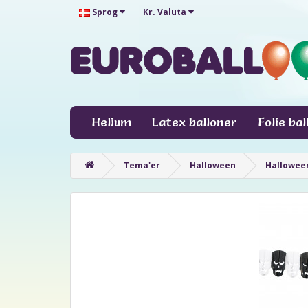
Sprog
Kr.
Valuta
Helium
Latex balloner
Folie ba
Tema'er
Halloween
Halloween