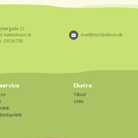
størgade 21
00 København Ø
mail@euroballoon.dk
: 25536738
service
Ekstra
 os
Tilbud
p
Links
litik
ghedspolitik