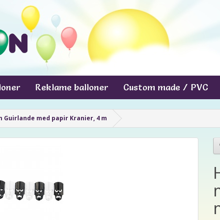
lloner
Reklame balloner
Custom made / PVC
 Guirlande med papir Kranier, 4 m