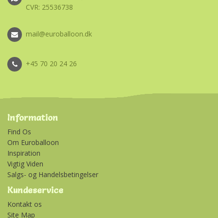
CVR: 25536738
mail@euroballoon.dk
+45 70 20 24 26
Information
Find Os
Om Euroballoon
Inspiration
Vigtig Viden
Salgs- og Handelsbetingelser
Kundeservice
Kontakt os
Site Map