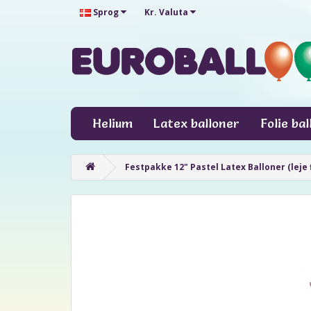
Sprog
Kr.
Valuta
Helium
Latex balloner
Folie ba
Festpakke 12" Pastel Latex Balloner (leje 