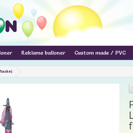
lloner
Reklame balloner
Custom made / PVC
flaske)