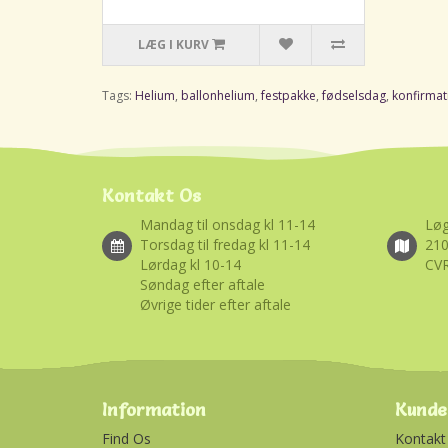
LÆG I KURV
Tags:
Helium
,
ballonhelium
,
festpakke
,
fødselsdag
,
konfirmat
Kontakt Os
Mandag til onsdag kl 11-14
Løg
Torsdag til fredag kl 11-14
21
Lørdag kl 10-14
CVR
Søndag efter aftale
Øvrige tider efter aftale
Information
Kunde
Find Os
Kontakt