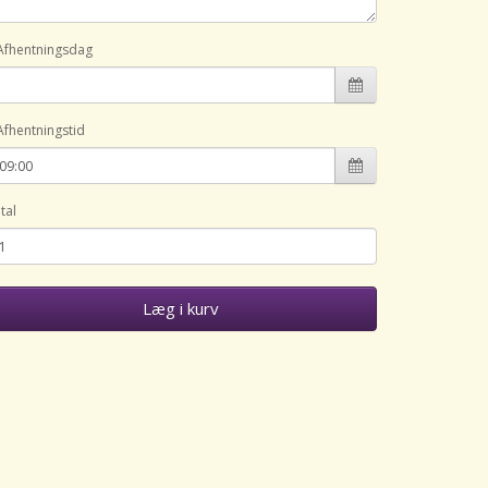
Afhentningsdag
Afhentningstid
tal
Læg i kurv