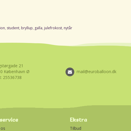
ion
,
student
,
bryllup
,
galla
,
julefrokost
,
nytår
størgade 21
00 København Ø
mail@euroballoon.dk
: 25536738
service
Ekstra
 os
Tilbud