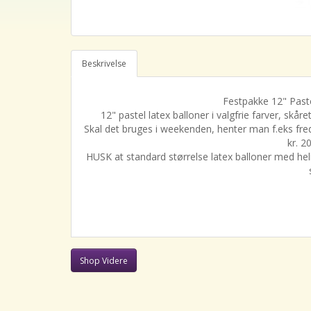
Beskrivelse
Festpakke 12" Paste
12" pastel latex balloner i valgfrie farver, skår
Skal det bruges i weekenden, henter man f.eks fre
kr. 20
HUSK at standard størrelse latex balloner med he
Shop Videre