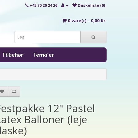
+45 70 20 24 26
Ønskeliste (0)
0 vare(r) - 0,00 Kr.
Tilbehør
Tema'er
Festpakke 12" Pastel
Latex Balloner (leje
flaske)