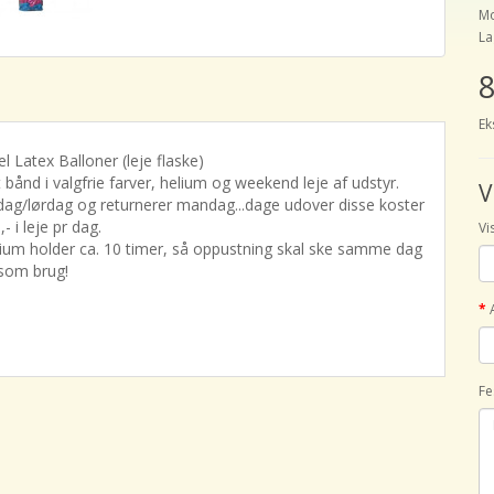
Mo
La
8
Ek
l Latex Balloner (leje flaske)
et bånd i valgfrie farver, helium og weekend leje af udstyr.
V
dag/lørdag og returnerer mandag...dage udover disse koster
,- i leje pr dag.
Vi
lium holder ca. 10 timer, så oppustning skal ske samme dag
som brug!
Fe