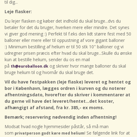
til dig...
Leje
flasker:
Du lejer flasken og køber det indhold du skal bruge...dvs du
betaler for det du bruger, hverken mere eller mindre. Det synes
vi giver god mening :)
Perfekt til f.eks den lidt større fest med 50
balloner eller mere eller til oppustning af vore gigant balloner
:)
Minimum bestilling af helium er til 50 stk 10" balloner og vi
udregner prisen præcis efter hvad du skal bruge...Skulle du ønske
kun at bestille helium, sender du os en mail
på
og skriver hvor mange balloner du skal
th@euroballoon.dk
bruge helium til og hvornår du skal bruge det.
Vil du have festpakken (leje flaske) leveret og hentet og
bor i København, lægges ordren i kurven og du noterer
afhentningsdato, hvorefter du skriver i kommentarer at
du gerne vil have det leveret/hentet...det koster,
afhængigt af afstand, fra kr. 385,- ex moms.
Bemærk; reservering nødvendig inden afhentning!
Modsat hvad nogle hjemmesider påstår, så må man
som
! Se følgende link for at
privatperson godt køre med helium