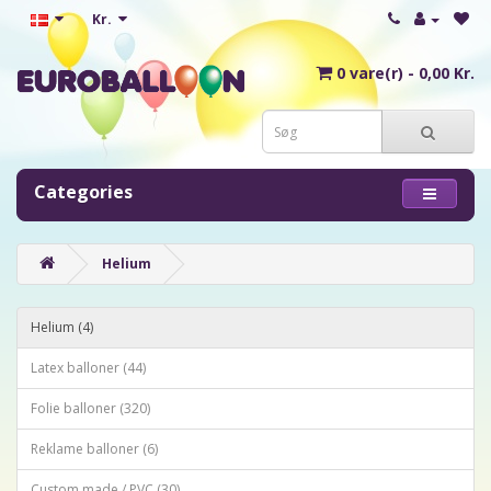
Kr.
0 vare(r) - 0,00 Kr.
Categories
Helium
Helium (4)
Latex balloner (44)
Folie balloner (320)
Reklame balloner (6)
Custom made / PVC (30)