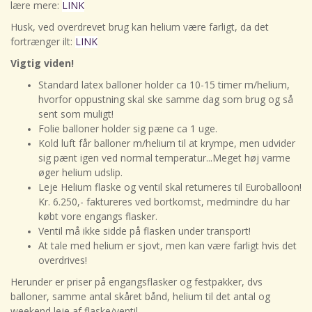
lære mere:
LINK
Husk, ved overdrevet brug kan helium være farligt, da det
fortrænger ilt:
LINK
Vigtig viden!
Standard latex balloner holder ca 10-15 timer m/helium,
hvorfor oppustning skal ske samme dag som brug og så
sent som muligt!
Folie balloner holder sig pæne ca 1 uge.
Kold luft får balloner m/helium til at krympe, men udvider
sig pænt igen ved normal temperatur...Meget høj varme
øger helium udslip.
Leje Helium flaske og ventil skal returneres til Euroballoon!
Kr. 6.250,- faktureres ved bortkomst, medmindre du har
købt vore engangs flasker.
Ventil må ikke sidde på flasken under transport!
At tale med helium er sjovt, men kan være farligt hvis det
overdrives!
Herunder er priser på engangsflasker og festpakker, dvs
balloner, samme antal skåret bånd, helium til det antal og
weekend leje af flaske/ventil...