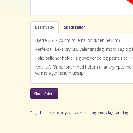
Beskrivelse
Specifikation
Hjerte 36" / 70 cm folie ballon (uden helium)
Perfekt til f.eks bryllup, valentinsdag, mors dag og 
Folie balloner holder sig svævende og pæne i ca 1 
Kold luft får balloner med helium til at krympe, m
varme øger helium udslip!
Shop Videre
Tags:
folie
,
hjerte
,
bryllup
,
valentinsdag
,
morsdag
,
farsdag