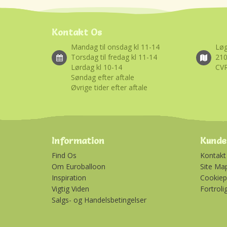
Kontakt Os
Mandag til onsdag kl 11-14
Løg
Torsdag til fredag kl 11-14
21
Lørdag kl 10-14
CVR
Søndag efter aftale
Øvrige tider efter aftale
Information
Kunde
Find Os
Kontakt
Om Euroballoon
Site Ma
Inspiration
Cookiepo
Vigtig Viden
Fortroli
Salgs- og Handelsbetingelser