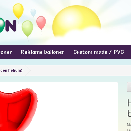
lloner
Reklame balloner
Custom made / PVC
(uden helium)
Mo
La