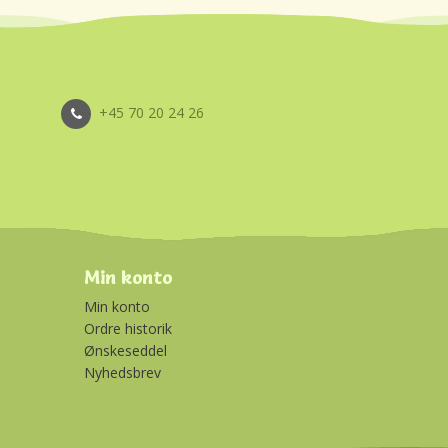
+45 70 20 24 26
Min konto
Min konto
Ordre historik
Ønskeseddel
Nyhedsbrev