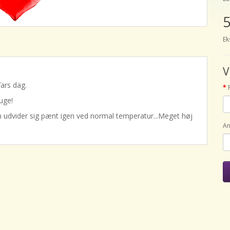
5
Ek
V
fars dag.
uge!
en udvider sig pænt igen ved normal temperatur...Meget høj
An