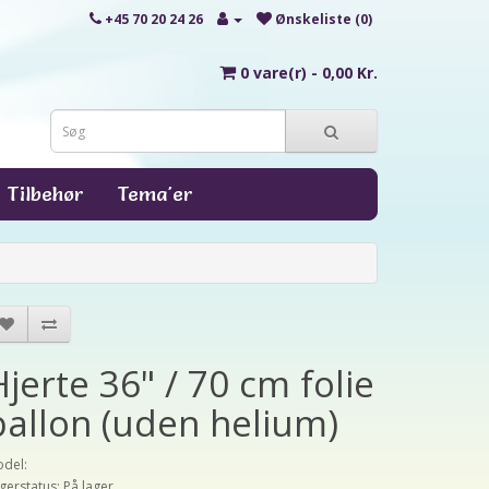
+45 70 20 24 26
Ønskeliste (0)
0 vare(r) - 0,00 Kr.
Tilbehør
Tema'er
Hjerte 36" / 70 cm folie
ballon (uden helium)
del:
gerstatus: På lager