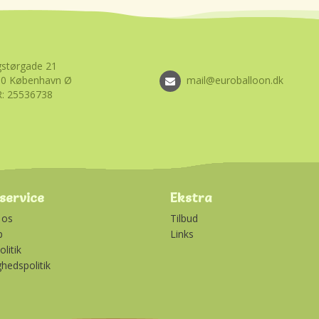
størgade 21
00 København Ø
mail@euroballoon.dk
: 25536738
service
Ekstra
 os
Tilbud
p
Links
litik
ghedspolitik