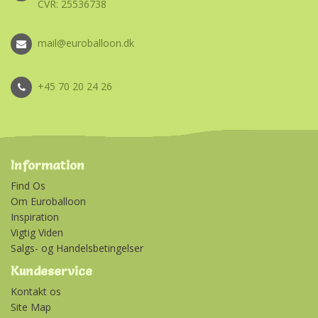
CVR: 25536738
mail@euroballoon.dk
+45 70 20 24 26
Information
Find Os
Om Euroballoon
Inspiration
Vigtig Viden
Salgs- og Handelsbetingelser
Kundeservice
Kontakt os
Site Map