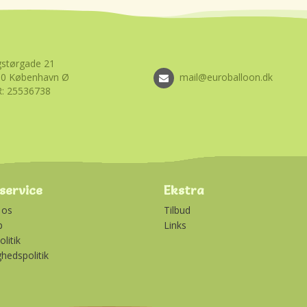
størgade 21
00 København Ø
mail@euroballoon.dk
: 25536738
service
Ekstra
 os
Tilbud
p
Links
litik
ghedspolitik