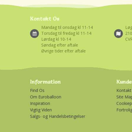
Kontakt Os
Mandag til onsdag kl 11-14
Løg
Torsdag til fredag kl 11-14
21
Lørdag kl 10-14
CVR
Søndag efter aftale
Øvrige tider efter aftale
Information
Kunde
Find Os
Kontakt
Om Euroballoon
Site Ma
Inspiration
Cookiepo
Vigtig Viden
Fortroli
Salgs- og Handelsbetingelser