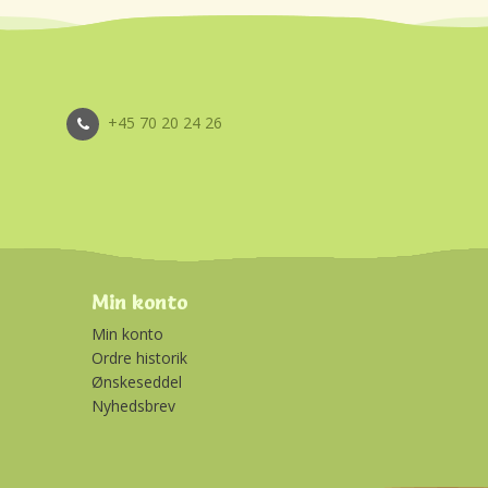
+45 70 20 24 26
Min konto
Min konto
Ordre historik
Ønskeseddel
Nyhedsbrev