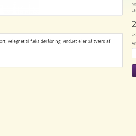
Mo
La
2
Ek
, velegnet til f.eks døråbning, vinduet eller på tværs af
An