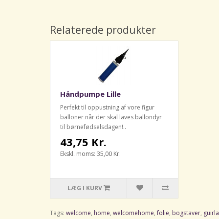
Relaterede produkter
Håndpumpe Lille
Perfekt til oppustning af vore figur
balloner når der skal laves ballondyr
til børnefødselsdagen!..
43,75 Kr.
Ekskl. moms: 35,00 Kr.
LÆG I KURV
Tags:
welcome
,
home
,
welcomehome
,
folie
,
bogstaver
,
guirl