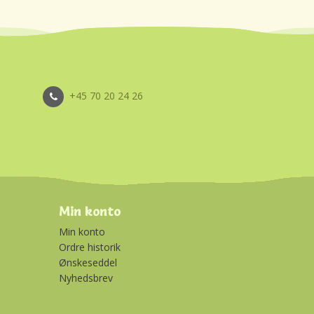
+45 70 20 24 26
Min konto
Min konto
Ordre historik
Ønskeseddel
Nyhedsbrev