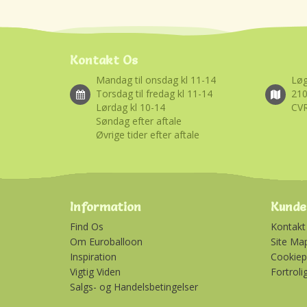
Kontakt Os
Mandag til onsdag kl 11-14
Løg
Torsdag til fredag kl 11-14
21
Lørdag kl 10-14
CVR
Søndag efter aftale
Øvrige tider efter aftale
Information
Kunde
Find Os
Kontakt
Om Euroballoon
Site Ma
Inspiration
Cookiepo
Vigtig Viden
Fortroli
Salgs- og Handelsbetingelser