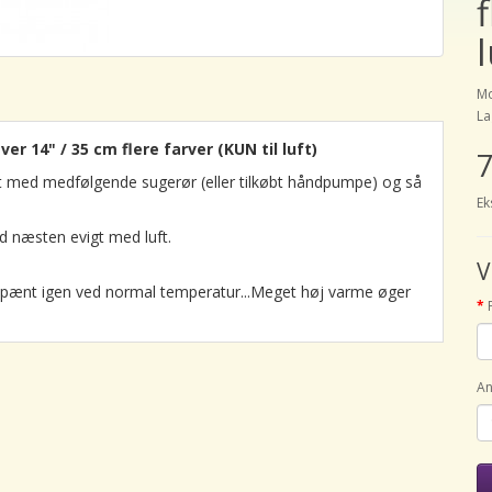
l
Mo
La
 14" / 35 cm flere farver (KUN til luft)
7
ft med medfølgende sugerør (eller tilkøbt håndpumpe) og så
Ek
d næsten evigt med luft.
V
sig pænt igen ved normal temperatur...Meget høj varme øger
An