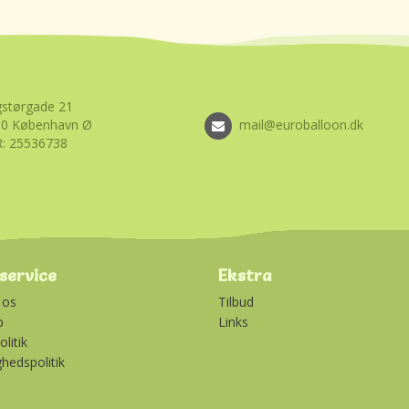
størgade 21
00 København Ø
mail@euroballoon.dk
: 25536738
service
Ekstra
 os
Tilbud
p
Links
litik
ghedspolitik