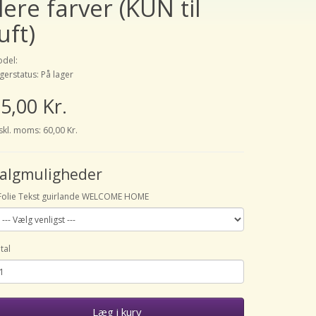
flere farver (KUN til
uft)
del:
gerstatus: På lager
5,00 Kr.
skl. moms: 60,00 Kr.
algmuligheder
Folie Tekst guirlande WELCOME HOME
tal
Læg i kurv