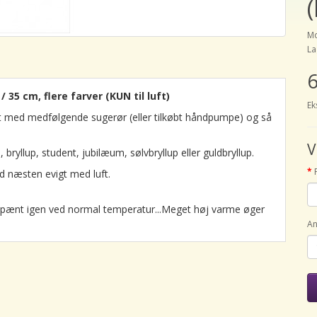
(
Mo
La
6
 35 cm, flere farver (KUN til luft)
Ek
ft med medfølgende sugerør (eller tilkøbt håndpumpe) og så
V
 bryllup, student, jubilæum, sølvbryllup eller guldbryllup.
d næsten evigt med luft.
sig pænt igen ved normal temperatur...Meget høj varme øger
An