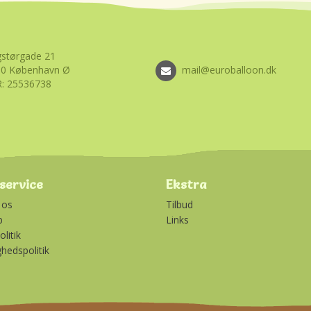
størgade 21
00 København Ø
mail@euroballoon.dk
: 25536738
service
Ekstra
 os
Tilbud
p
Links
litik
ghedspolitik