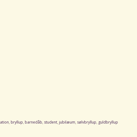
ation
,
bryllup
,
barnedåb
,
student
,
jubilæum
,
sølvbryllup
,
guldbryllup