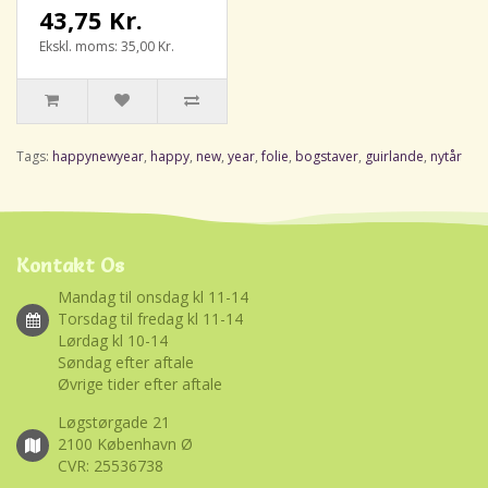
43,75 Kr.
Ekskl. moms: 35,00 Kr.
Tags:
happynewyear
,
happy
,
new
,
year
,
folie
,
bogstaver
,
guirlande
,
nytår
Kontakt Os
Mandag til onsdag kl 11-14
Torsdag til fredag kl 11-14
Lørdag kl 10-14
Søndag efter aftale
Øvrige tider efter aftale
Løgstørgade 21
2100 København Ø
CVR: 25536738