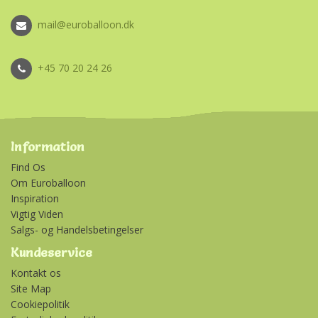
mail@euroballoon.dk
+45 70 20 24 26
Information
Find Os
Om Euroballoon
Inspiration
Vigtig Viden
Salgs- og Handelsbetingelser
Kundeservice
Kontakt os
Site Map
Cookiepolitik