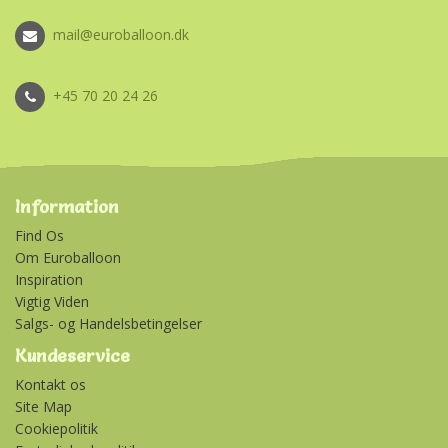
mail@euroballoon.dk
+45 70 20 24 26
Information
Find Os
Om Euroballoon
Inspiration
Vigtig Viden
Salgs- og Handelsbetingelser
Kundeservice
Kontakt os
Site Map
Cookiepolitik