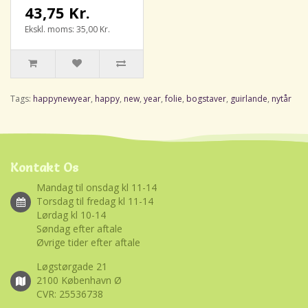
43,75 Kr.
Ekskl. moms: 35,00 Kr.
Tags:
happynewyear
,
happy
,
new
,
year
,
folie
,
bogstaver
,
guirlande
,
nytår
Kontakt Os
Mandag til onsdag kl 11-14
Torsdag til fredag kl 11-14
Lørdag kl 10-14
Søndag efter aftale
Øvrige tider efter aftale
Løgstørgade 21
2100 København Ø
CVR: 25536738