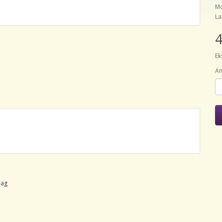
Mo
La
4
Ek
An
.
dag