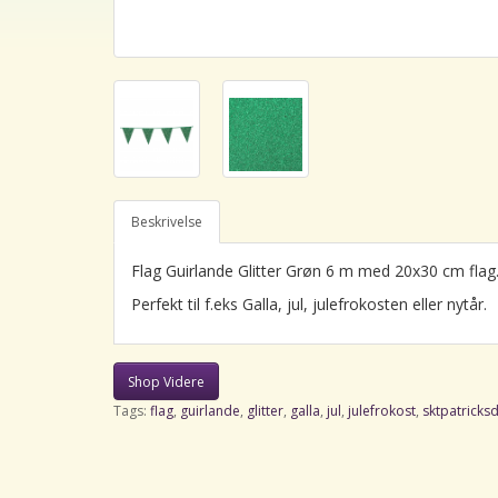
Beskrivelse
Flag Guirlande Glitter Grøn 6 m med 20x30 cm flag
Perfekt til f.eks Galla, jul, julefrokosten eller nytår.
Shop Videre
Tags:
flag
,
guirlande
,
glitter
,
galla
,
jul
,
julefrokost
,
sktpatricks