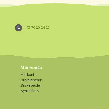
+45 70 20 24 26
Min konto
Min konto
Ordre historik
Ønskeseddel
Nyhedsbrev