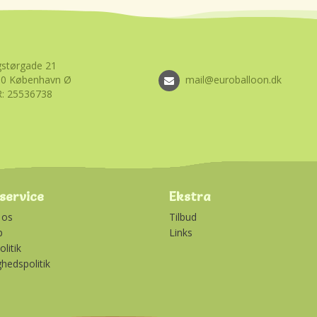
størgade 21
00 København Ø
mail@euroballoon.dk
: 25536738
service
Ekstra
 os
Tilbud
p
Links
litik
ghedspolitik