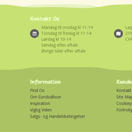
Kontakt Os
Mandag til onsdag kl 11-14
Løg
Torsdag til fredag kl 11-14
21
Lørdag kl 10-14
CVR
Søndag efter aftale
Øvrige tider efter aftale
Information
Kunde
Find Os
Kontakt
Om Euroballoon
Site Ma
Inspiration
Cookiepo
Vigtig Viden
Fortroli
Salgs- og Handelsbetingelser