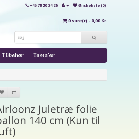
+45 70 20 24 26
Ønskeliste (0)
0 vare(r) - 0,00 Kr.
Tilbehør
Tema'er
Airloonz Juletræ folie
ballon 140 cm (Kun til
uft)