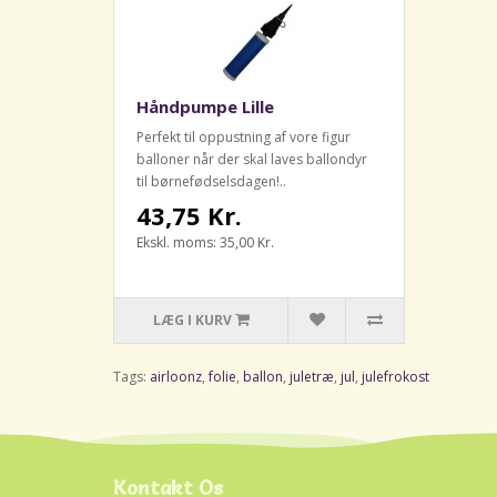
Håndpumpe Lille
Perfekt til oppustning af vore figur
balloner når der skal laves ballondyr
til børnefødselsdagen!..
43,75 Kr.
Ekskl. moms: 35,00 Kr.
LÆG I KURV
Tags:
airloonz
,
folie
,
ballon
,
juletræ
,
jul
,
julefrokost
Kontakt Os