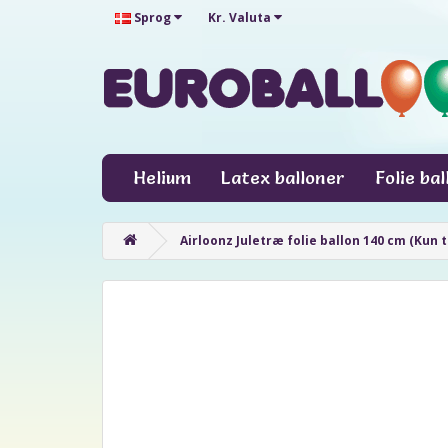
Sprog
Kr.
Valuta
Helium
Latex balloner
Folie ba
Airloonz Juletræ folie ballon 140 cm (Kun ti