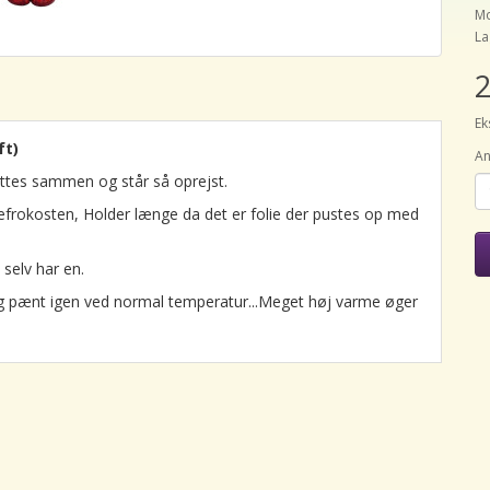
Mo
La
2
Ek
ft)
An
ættes sammen og står så oprejst.
ulefrokosten, Holder længe da det er folie der pustes op med
selv har en.
sig pænt igen ved normal temperatur...Meget høj varme øger