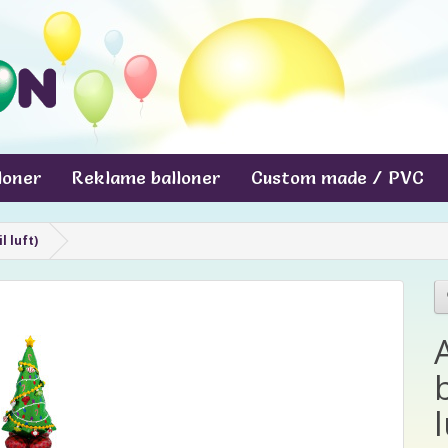
lloner
Reklame balloner
Custom made / PVC
l luft)
l