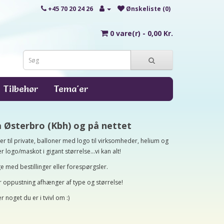
+45 70 20 24 26
Ønskeliste (0)
0 vare(r) - 0,00 Kr.
Tilbehør
Tema'er
å Østerbro (Kbh) og på nettet
r til private, balloner med logo til virksomheder, helium og
logo/maskot i gigant størrelse...vi kan alt!
age med bestillinger eller forespørgsler.
r oppustning afhænger af type og størrelse!
 noget du er i tvivl om :)