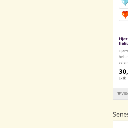
Hjer
heli
Hjert
helium
valen
30,
Ekskl
VIS
Sene