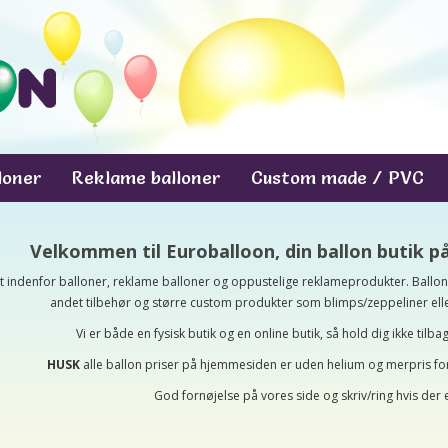
lloner
Reklame balloner
Custom made / PVC
Velkommen til Euroballoon, din ballon butik p
alt indenfor balloner, reklame balloner og oppustelige reklameprodukter. Ballone
andet tilbehør og større custom produkter som blimps/zeppeliner eller 
Vi er både en fysisk butik og en online butik, så hold dig ikke tilb
HUSK
alle ballon priser på hjemmesiden er uden helium og merpris fo
God fornøjelse på vores side og skriv/ring hvis der er