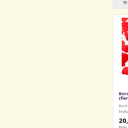
Bord
(fle
Bord K
bryllu
20,
Ekskl