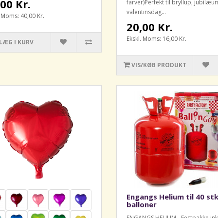
00 Kr.
farver)Perfekt til bryllup, jubilæu
valentinsdag...
. Moms: 40,00 Kr.
20,00 Kr.
Ekskl. Moms: 16,00 Kr.
LÆG I KURV
VIS/KØB PRODUKT
Engangs Helium til 40 stk
balloner
ENGANGS HELIUM - Festpakke ink