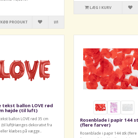
LÆG I KURV
/KØB PRODUKT
e tekst ballon LOVE rød
m højde (til luft)
 tekst ballon LOVE rød 35 cm
Rosenblade i papir 144 s
(flere farver)
 (til luft)Hænges dekorativt fra
t eller klæbes på vægge..
Rosenblade i papir 144 stk (flere