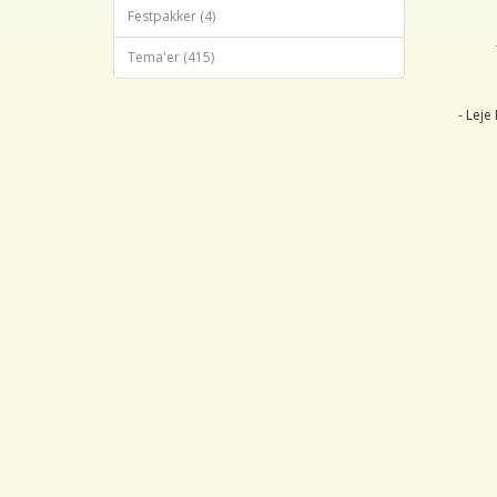
Festpakker (4)
Tema'er (415)
- Leje