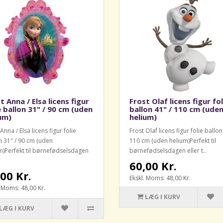
t Anna / Elsa licens figur
Frost Olaf licens figur fol
e ballon 31" / 90 cm (uden
ballon 41" / 110 cm (ude
um)
helium)
Anna / Elsa licens figur folie
Frost Olaf licens figur folie ballon
n 31" / 90 cm (uden
110 cm (uden helium)Perfekt til
m)Perfekt til børnefødselsdagen
børnefødselsdagen eller t..
60,00 Kr.
00 Kr.
Ekskl. Moms: 48,00 Kr.
. Moms: 48,00 Kr.
LÆG I KURV
LÆG I KURV