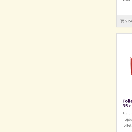
VIS
Foli
35 c
Folie
højde
lofte