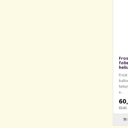
Fros
foli
heli
Frost 
ballo
heliu
e..
60,
Ekskl