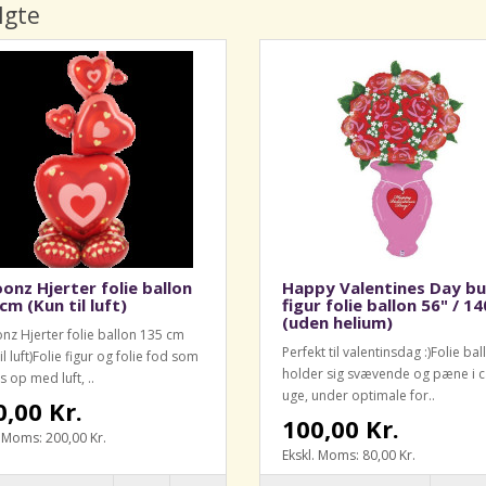
lgte
oonz Hjerter folie ballon
Happy Valentines Day b
cm (Kun til luft)
figur folie ballon 56" / 1
(uden helium)
onz Hjerter folie ballon 135 cm
Perfekt til valentinsdag :)Folie ba
il luft)Folie figur og folie fod som
holder sig svævende og pæne i c
 op med luft, ..
uge, under optimale for..
,00 Kr.
100,00 Kr.
. Moms: 200,00 Kr.
Ekskl. Moms: 80,00 Kr.