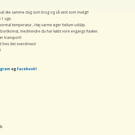
 skal ske samme dag som brug og så sent som muligt!
a 1 uge.
d normal temperatur...Høj varme øger helium udslip.
 ved bortkomst, medmindre du har købt vore engangs flasker.
er transport!
t hvis det overdrives!
!
agram
og
Facebook
!
dk