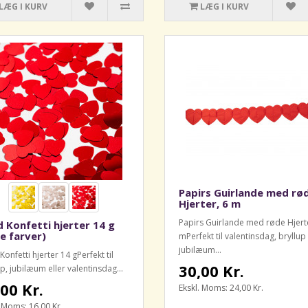
LÆG I KURV
LÆG I KURV
Papirs Guirlande med rø
Hjerter, 6 m
Papirs Guirlande med røde Hjerte
 Konfetti hjerter 14 g
re farver)
mPerfekt til valentinsdag, bryllup 
jubilæum...
onfetti hjerter 14 gPerfekt til
30,00 Kr.
p, jubilæum eller valentinsdag...
00 Kr.
Ekskl. Moms: 24,00 Kr.
. Moms: 16,00 Kr.