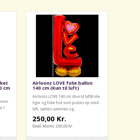
uket
Airloonz LOVE folie ballon
40 cm
140 cm (Kun til luft)
Airloonz LOVE 140 cm (Kun til luft)Folie
lloner
figur og folie fod som pustes op med
a 1
luft, sættes sammen og..
250,00 Kr.
Ekskl. Moms: 200,00 Kr.