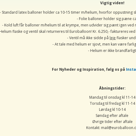
Vigtig viden!
- Standard latex balloner holder ca 10-15 timer m/helium, hvorfor oppustning
- Folie balloner holder sig pæne c
- Kold luft får balloner m/helium til at krympe, men udvider sig pænt igen ve
 Helium flaske og ventil skal returneres til Euroballoon! Kr. 6.250,- faktureres
- Ventil må ikke sidde på
leje
flasker und
- At tale med helium er sjovt, men kan være farlig
- Helium er ikke brandfarligt
For Nyheder og Inspiration, følg os på
Inst
Åbningstider:
Mandag til onsdag kl 11-14
Torsdag til fredag kl 11-14
Lørdag kl 10-14
Søndag efter aftale
Øvrige tider efter aftale
Kontakt: mail@euroballoon.