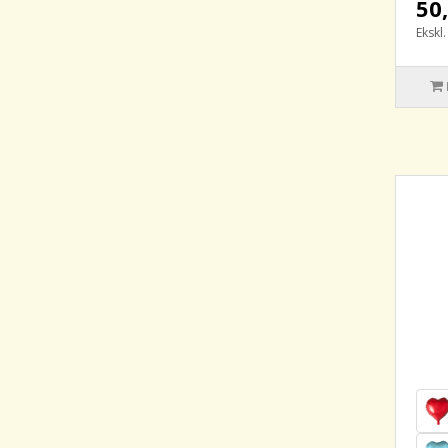
50,
Ekskl