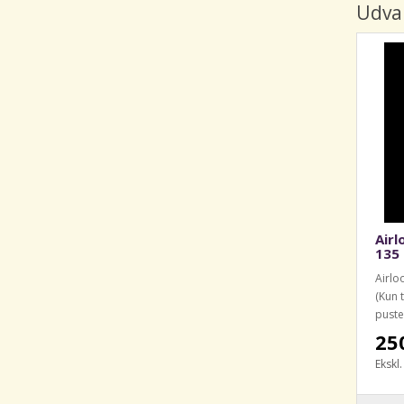
Udva
Airl
135 
Airlo
(Kun t
pustes
250
Ekskl